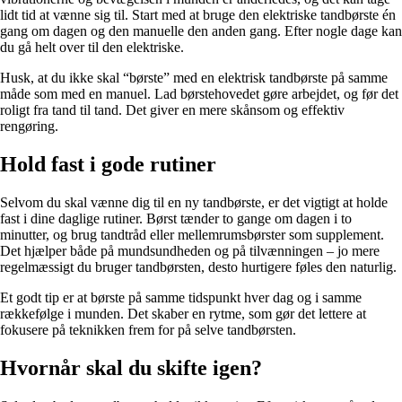
lidt tid at vænne sig til. Start med at bruge den elektriske tandbørste én
gang om dagen og den manuelle den anden gang. Efter nogle dage kan
du gå helt over til den elektriske.
Husk, at du ikke skal “børste” med en elektrisk tandbørste på samme
måde som med en manuel. Lad børstehovedet gøre arbejdet, og før det
roligt fra tand til tand. Det giver en mere skånsom og effektiv
rengøring.
Hold fast i gode rutiner
Selvom du skal vænne dig til en ny tandbørste, er det vigtigt at holde
fast i dine daglige rutiner. Børst tænder to gange om dagen i to
minutter, og brug tandtråd eller mellemrumsbørster som supplement.
Det hjælper både på mundsundheden og på tilvænningen – jo mere
regelmæssigt du bruger tandbørsten, desto hurtigere føles den naturlig.
Et godt tip er at børste på samme tidspunkt hver dag og i samme
rækkefølge i munden. Det skaber en rytme, som gør det lettere at
fokusere på teknikken frem for på selve tandbørsten.
Hvornår skal du skifte igen?