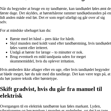
Når du begynder at bruge en ny tandbørste, kan tandkødet føles ømt de
første dage. Det skyldes, at børstehårene rammer tandkødsranden på en
lidt anden måde end før. Det er som regel ufarligt og går over af sig
selv.
For at mindske ubehaget kan du:
Børste med let hånd – pres ikke for hårdt.
Skyl munden med koldt vand efter tandbørstning, hvis tandkødet
føles varmt eller irriteret.
Undgå at børste for længe – to minutter er nok.
Brug eventuelt en mild tandpasta uden for meget
skummemiddel, hvis du oplever irritation.
Hvis ømheden ikke aftager efter en uge, eller hvis tandkødet begynder
at bløde meget, bør du tale med din tandlæge. Det kan være tegn på, at
du bør justere teknik eller børstetype.
Skift gradvist, hvis du går fra manuel til
elektrisk
Overgangen til en elektrisk tandbørste kan føles markant. Lyden,
vibrationerne og bevægelsen i munden er anderledes, og det kan tage