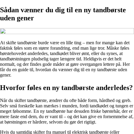
Sådan vænner du dig til en ny tandbørste
uden gener
At skifte tandbørste burde være en lille ting – men for mange kan det
faktisk føles som en større forandring, end man lige tror. Måske føles
børstehovedet anderledes, tandkødet bliver ømt, eller du synes, at
tandbørstningen pludselig tager længere tid. Heldigvis er det helt
normalt, og der findes gode måder at gøre overgangen lettere på. Her
får du en guide til, hvordan du vænner dig til en ny tandbørste uden
gener.
Hvorfor føles en ny tandbørste anderledes?
Når du skifter tandbørste, ændrer du ofte både form, hårdhed og greb.
Selv små forskelle kan mærkes i munden, fordi tandkødet og tungen er
meget følsomme. En ny tandbørste har desuden friske børstehår, der er
mere faste end dem, du er vant til – og det kan give en fornemmelse af,
at børstningen er hårdere, selvom du gør det rigtigt.
Hvis du samtidig skifter fra manuel til elektrisk tandbørste (eller