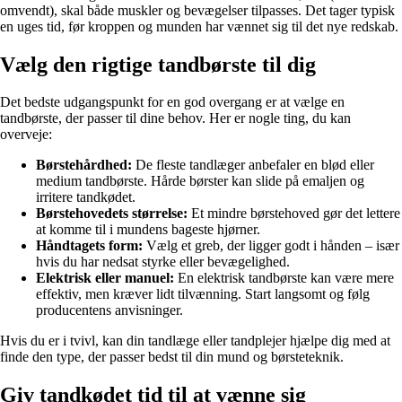
omvendt), skal både muskler og bevægelser tilpasses. Det tager typisk
en uges tid, før kroppen og munden har vænnet sig til det nye redskab.
Vælg den rigtige tandbørste til dig
Det bedste udgangspunkt for en god overgang er at vælge en
tandbørste, der passer til dine behov. Her er nogle ting, du kan
overveje:
Børstehårdhed:
De fleste tandlæger anbefaler en blød eller
medium tandbørste. Hårde børster kan slide på emaljen og
irritere tandkødet.
Børstehovedets størrelse:
Et mindre børstehoved gør det lettere
at komme til i mundens bageste hjørner.
Håndtagets form:
Vælg et greb, der ligger godt i hånden – især
hvis du har nedsat styrke eller bevægelighed.
Elektrisk eller manuel:
En elektrisk tandbørste kan være mere
effektiv, men kræver lidt tilvænning. Start langsomt og følg
producentens anvisninger.
Hvis du er i tvivl, kan din tandlæge eller tandplejer hjælpe dig med at
finde den type, der passer bedst til din mund og børsteteknik.
Giv tandkødet tid til at vænne sig